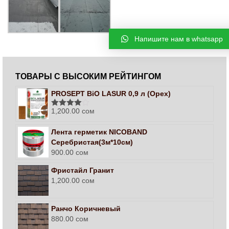
Напишите нам в whatsapp
ТОВАРЫ С ВЫСОКИМ РЕЙТИНГОМ
PROSEPT BiO LASUR 0,9 л (Орех)
1,200.00
сом
Оценка
4.00
из 5
Лента герметик NICOBAND
Серебристая(3м*10см)
900.00
сом
Фристайл Гранит
1,200.00
сом
Ранчо Коричневый
880.00
сом