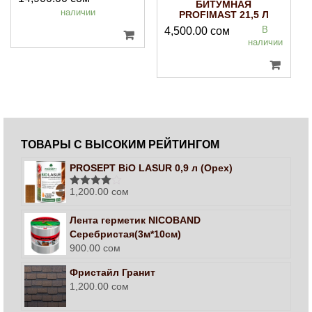
БИТУМНАЯ
наличии
PROFIMAST 21,5 Л
В
4,500.00
сом
наличии
ТОВАРЫ С ВЫСОКИМ РЕЙТИНГОМ
PROSEPT BiO LASUR 0,9 л (Орех)
1,200.00
сом
Оценка
4.00
из 5
Лента герметик NICOBAND
Серебристая(3м*10см)
900.00
сом
Фристайл Гранит
1,200.00
сом