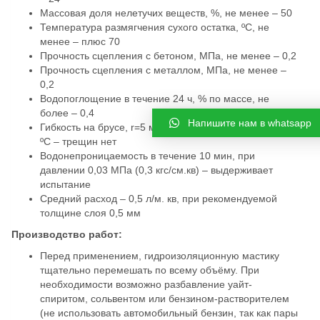
Массовая доля нелетучих веществ, %, не менее – 50
Температура размягчения сухого остатка, ºС, не
менее – плюс 70
Прочность сцепления с бетоном, МПа, не менее – 0,2
Прочность сцепления с металлом, МПа, не менее –
0,2
Водопоглощение в течение 24 ч, % по массе, не
более – 0,4
Напишите нам в whatsapp
Гибкость на брусе, r=5 мм, при температуре минус 5
ºС – трещин нет
Водонепроницаемость в течение 10 мин, при
давлении 0,03 МПа (0,3 кгс/см.кв) – выдерживает
испытание
Средний расход – 0,5 л/м. кв, при рекомендуемой
толщине слоя 0,5 мм
Производство работ:
Перед применением, гидроизоляционную мастику
тщательно перемешать по всему объёму. При
необходимости возможно разбавление уайт-
спиритом, сольвентом или бензином-растворителем
(не использовать автомобильный бензин, так как пары