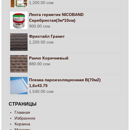
1,200.00
сом
Оценка
4.00
из 5
Лента герметик NICOBAND
Серебристая(3м*10см)
900.00
сом
Фристайл Гранит
1,200.00
сом
Ранчо Коричневый
880.00
сом
Пленка пароизоляционная В(70м2)
1,6х43.75
1,540.00
сом
СТРАНИЦЫ
Главная
Избранное
Корзина
Магазин