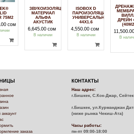
ДРЕНАЖ
VEK®
ЗВУКОИЗОЛЯЦИОННЫЙ
ISOBOX D
МЕМБР
LID
МАТЕРИАЛ
ПАРОИЗОЛЯЦИЯ
ВИЛЛ
R 75М2
АЛЬФА
УНИВЕРСАЛЬНАЯ(70М2)
ДРЕЙН 
АКУСТИК
44Х1.6
.00
сом
(40М2
6,645.00
сом
4,550.00
сом
личии
11,500.0
В наличии
В наличии
В нали
АНИЦЫ
КОНТАКТЫ
вная
Наш адрес:
ранное
г.Бишкек, С.Кок-Джар, Сейтек
зина
азин
г.Бишкек, ул.Курманджан Дат
 аккаунт
(ниже рынка Чекиш-Ата)
ас
ормить
Часы работы:
рмление заказа
пн-пт 09:00-18:00