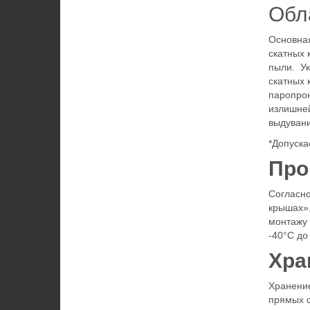
Обл
Основная
скатных 
пыли. Ук
скатных 
паропрон
излишне
выдувани
*Допуска
Про
Согласно
крышах»,
монтажу 
-40°С до
Хра
Хранение
прямых с