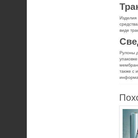
Тра
Изделия 
средства
виде тра
Све
Рулоны 
упаковке
мембрана
также с 
информац
Пох