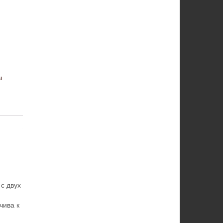
ы
с двух
ива к