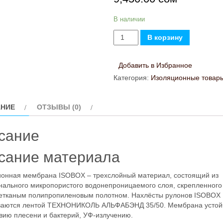
В наличии
Количество
В корзину
товара
Диффузионная
Добавить в Избранное
мембрана
Категория:
Изоляционные товар
ISOBOX
110
НИЕ
ОТЗЫВЫ (0)
(75м2)
50х1.5
сание
сание материала
онная мембрана ISOBOX – трехслойный материал, состоящий из
ального микропористого водонепроницаемого слоя, скрепленного 
нетканым полипропиленовым полотном. Нахлёсты рулонов ISOBOX
ваются лентой ТЕХНОНИКОЛЬ АЛЬФАБЭНД 35/50. Мембрана устойч
вию плесени и бактерий, УФ-излучению.