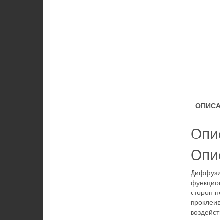
ОПИСА
Опи
Опи
Диффузи
функцион
сторон 
проклеи
воздейст