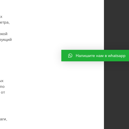
ах
етра,
окой
рукций
Напишите нам в whatsapp
ых
 по
 от
аги,