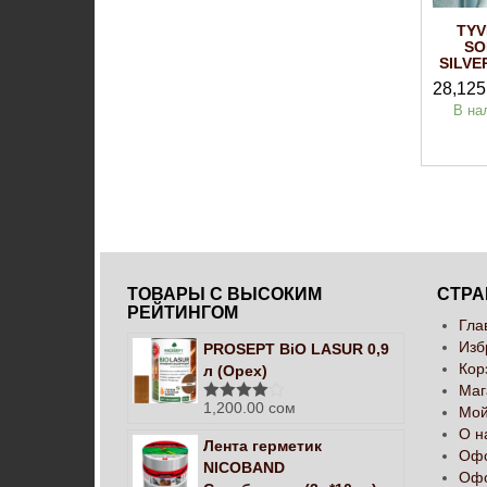
TY
SO
SILVE
28,125
В на
ТОВАРЫ С ВЫСОКИМ
СТР
РЕЙТИНГОМ
Гла
Изб
PROSEPT BiO LASUR 0,9
Кор
л (Орех)
Маг
1,200.00
сом
Мой
Оценка
4.00
из 5
О н
Лента герметик
Оф
NICOBAND
Офо