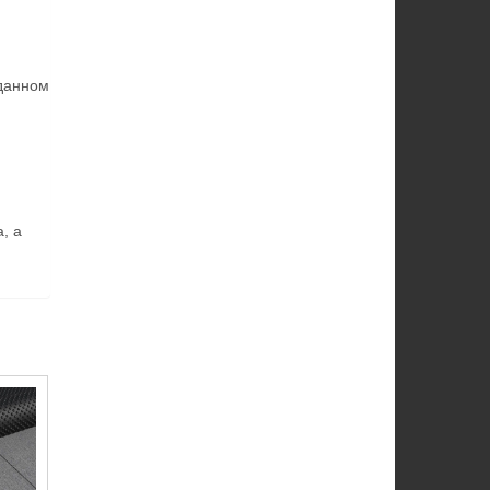
 данном
, а