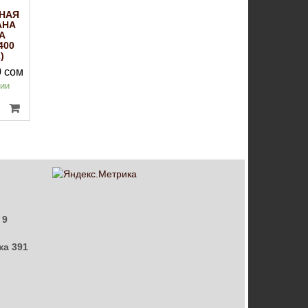
НАЯ
АНА
А
400
)
0
сом
чии
 9
ка 391