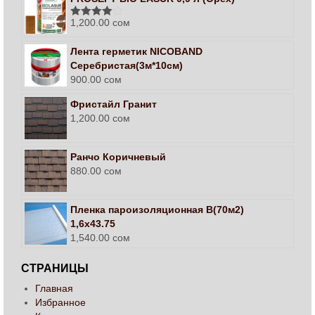
1,200.00
сом
Оценка
4.00
из 5
Лента герметик NICOBAND
Серебристая(3м*10см)
900.00
сом
Фристайл Гранит
1,200.00
сом
Ранчо Коричневый
880.00
сом
Пленка пароизоляционная В(70м2)
1,6х43.75
1,540.00
сом
СТРАНИЦЫ
Главная
Избранное