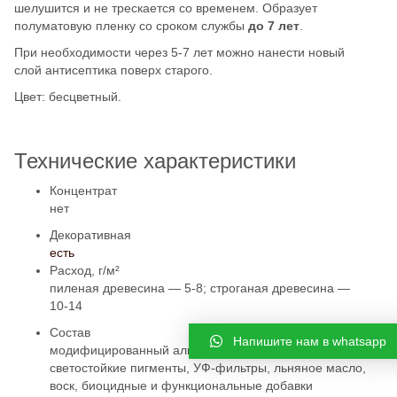
шелушится и не трескается со временем. Образует
полуматовую пленку со сроком службы
до 7 лет
.
При необходимости через 5-7 лет можно нанести новый
слой антисептика поверх старого.
Цвет: бесцветный.
Технические характеристики
Концентрат
нет
Декоративная
есть
Расход, г/м²
пиленая древесина — 5-8; строганая древесина —
10-14
Состав
Напишите нам в whatsapp
модифицированный алкидный лак, растворители,
светостойкие пигменты, УФ-фильтры, льняное масло,
воск, биоцидные и функциональные добавки