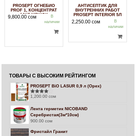
PROSEPT ОГНЕБИО
АНТИСЕПТИК ДЛЯ
PROF 1, КОНЦЕНТРАТ
ВНУТРЕННИХ РАБОТ
16КГ МЕШОК
PROSEPT INTERIOR 5Л
В
9,800.00
сом
В
2,250.00
сом
наличии
наличии
ТОВАРЫ С ВЫСОКИМ РЕЙТИНГОМ
PROSEPT BiO LASUR 0,9 л (Орех)
1,200.00
сом
Оценка
4.00
из 5
Лента герметик NICOBAND
Серебристая(3м*10см)
900.00
сом
Фристайл Гранит