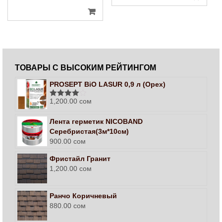
ТОВАРЫ С ВЫСОКИМ РЕЙТИНГОМ
PROSEPT BiO LASUR 0,9 л (Орех)
1,200.00
сом
Оценка
4.00
из 5
Лента герметик NICOBAND
Серебристая(3м*10см)
900.00
сом
Фристайл Гранит
1,200.00
сом
Ранчо Коричневый
880.00
сом