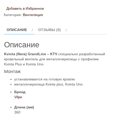
Вентиль
Добавить в Избранное
кровельный
Категория:
Вентиляция
Kvinta
(Nera)
ОПИСАНИЕ
ОТЗЫВЫ (0)
GrandLine
-
Описание
KTV
серый
Kvinta (Nera) GrandLine – KTV
специально разработанный
кровельный вентиль для металлочерепицы с профилем
Kvinta Plus и Kvinta Uno.
Монтаж
устанавливается на готовую кровлю
металлочерепица Kvinta plus, Kvinta Uno
Бренд
Vilpe
Длина (мм)
360