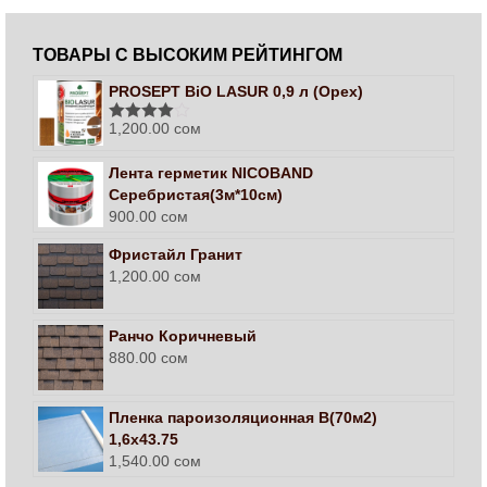
ТОВАРЫ С ВЫСОКИМ РЕЙТИНГОМ
PROSEPT BiO LASUR 0,9 л (Орех)
1,200.00
сом
Оценка
4.00
из 5
Лента герметик NICOBAND
Серебристая(3м*10см)
900.00
сом
Фристайл Гранит
1,200.00
сом
Ранчо Коричневый
880.00
сом
Пленка пароизоляционная В(70м2)
1,6х43.75
1,540.00
сом