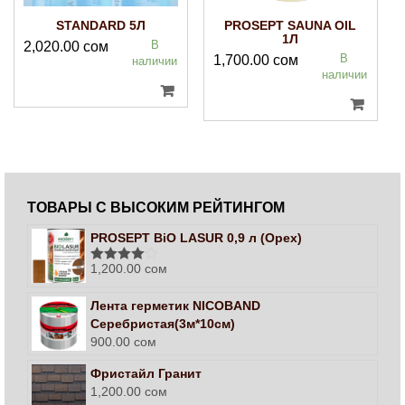
STANDARD 5Л
PROSEPT SAUNA OIL
1Л
В
2,020.00
сом
В
1,700.00
сом
наличии
наличии
ТОВАРЫ С ВЫСОКИМ РЕЙТИНГОМ
PROSEPT BiO LASUR 0,9 л (Орех)
1,200.00
сом
Оценка
4.00
из 5
Лента герметик NICOBAND
Серебристая(3м*10см)
900.00
сом
Фристайл Гранит
1,200.00
сом