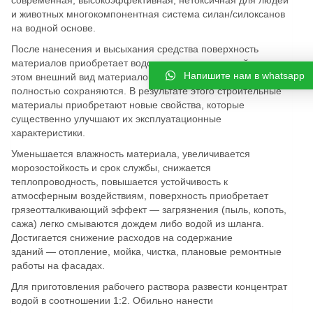
современная, высокоэффективная, нетоксичная для людей
и животных многокомпонентная система силан/силоксанов
на водной основе.
После нанесения и высыхания средства поверхность
материалов приобретает водоотталкивающие свойства, при
Напишите нам в whatsapp
этом внешний вид материалов и паропроницаемость
полностью сохраняются. В результате этого строительные
материалы приобретают новые свойства, которые
существенно улучшают их эксплуатационные
характеристики.
Уменьшается влажность материала, увеличивается
морозостойкость и срок службы, снижается
теплопроводность, повышается устойчивость к
атмосферным воздействиям, поверхность приобретает
грязеотталкивающий эффект — загрязнения (пыль, копоть,
сажа) легко смываются дождем либо водой из шланга.
Достигается снижение расходов на содержание
зданий — отопление, мойка, чистка, плановые ремонтные
работы на фасадах.
Для приготовления рабочего раствора развести концентрат
водой в соотношении 1:2. Обильно нанести