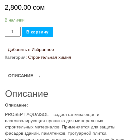
2,800.00
сом
В наличии
Количество
В корзину
товара
PROSEPT
Добавить в Избранное
AQUAISOL
Категория:
Строительная химия
5
л
ОПИСАНИЕ
Описание
Описание:
PROSEPT AQUAISOL – водоотталкивающая и
влагоизолирующая пропитка для минеральных
строительных материалов. Применяется для защиты
фасадов зданий, памятников, тротуарной плитки,
облицовочного камня, цоколя, крыш и т. п. от воздействия