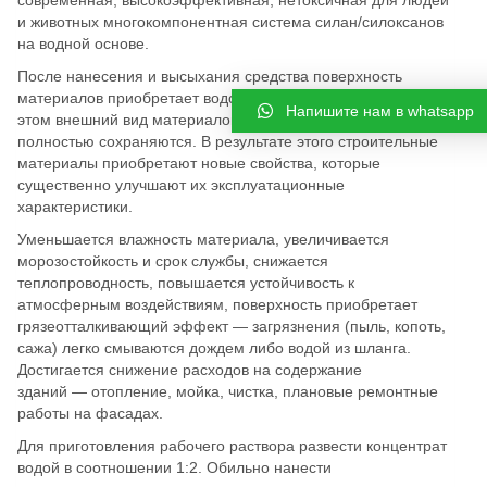
современная, высокоэффективная, нетоксичная для людей
и животных многокомпонентная система силан/силоксанов
на водной основе.
После нанесения и высыхания средства поверхность
материалов приобретает водоотталкивающие свойства, при
Напишите нам в whatsapp
этом внешний вид материалов и паропроницаемость
полностью сохраняются. В результате этого строительные
материалы приобретают новые свойства, которые
существенно улучшают их эксплуатационные
характеристики.
Уменьшается влажность материала, увеличивается
морозостойкость и срок службы, снижается
теплопроводность, повышается устойчивость к
атмосферным воздействиям, поверхность приобретает
грязеотталкивающий эффект — загрязнения (пыль, копоть,
сажа) легко смываются дождем либо водой из шланга.
Достигается снижение расходов на содержание
зданий — отопление, мойка, чистка, плановые ремонтные
работы на фасадах.
Для приготовления рабочего раствора развести концентрат
водой в соотношении 1:2. Обильно нанести