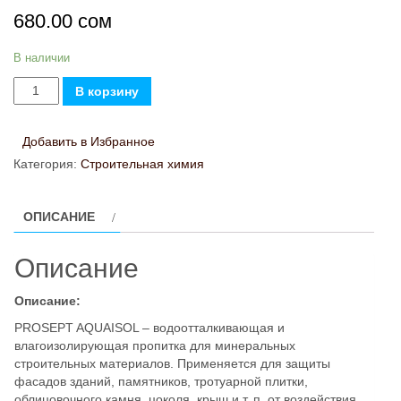
680.00
сом
В наличии
Количество
В корзину
товара
PROSEPT
Добавить в Избранное
AQUAISOL
Категория:
Строительная химия
1
л
ОПИСАНИЕ
Описание
Описание:
PROSEPT AQUAISOL – водоотталкивающая и
влагоизолирующая пропитка для минеральных
строительных материалов. Применяется для защиты
фасадов зданий, памятников, тротуарной плитки,
облицовочного камня, цоколя, крыш и т. п. от воздействия