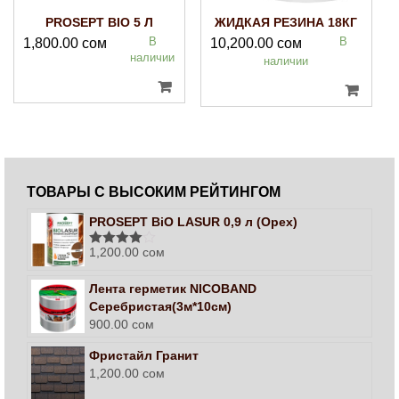
PROSEPT BIO 5 Л
ЖИДКАЯ РЕЗИНА 18КГ
В
В
1,800.00
сом
10,200.00
сом
наличии
наличии
ТОВАРЫ С ВЫСОКИМ РЕЙТИНГОМ
PROSEPT BiO LASUR 0,9 л (Орех)
1,200.00
сом
Оценка
4.00
из 5
Лента герметик NICOBAND
Серебристая(3м*10см)
900.00
сом
Фристайл Гранит
1,200.00
сом