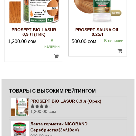
PROSEPT BIO LASUR
PROSEPT SAUNA OIL
0,9 Л (ТИК)
0.25Л
В
В наличии
1,200.00
сом
500.00
сом
наличии
ТОВАРЫ С ВЫСОКИМ РЕЙТИНГОМ
PROSEPT BiO LASUR 0,9 л (Орех)
1,200.00
сом
Оценка
4.00
из 5
Лента герметик NICOBAND
Серебристая(3м*10см)