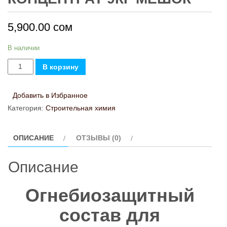
5,900.00
сом
В наличии
Количество
В корзину
товара
PROSEPT
Добавить в Избранное
ОГНЕБИО
Категория:
Строительная химия
PROF
1,
ОПИСАНИЕ
ОТЗЫВЫ (0)
концентрат
9кг
Описание
мешок
Огнебиозащитный
состав для