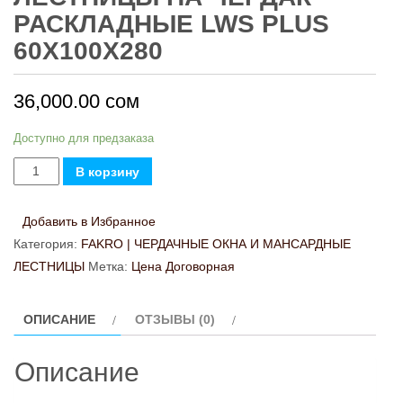
РАСКЛАДНЫЕ LWS PLUS
60Х100Х280
36,000.00
сом
Доступно для предзаказа
Количество
В корзину
товара
Лестницы
Добавить в Избранное
на
Категория:
FAKRO | ЧЕРДАЧНЫЕ ОКНА И МАНСАРДНЫЕ
чердак
ЛЕСТНИЦЫ
Метка:
Цена Договорная
раскладные
LWS
ОПИСАНИЕ
ОТЗЫВЫ (0)
Plus
60х100х280
Описание