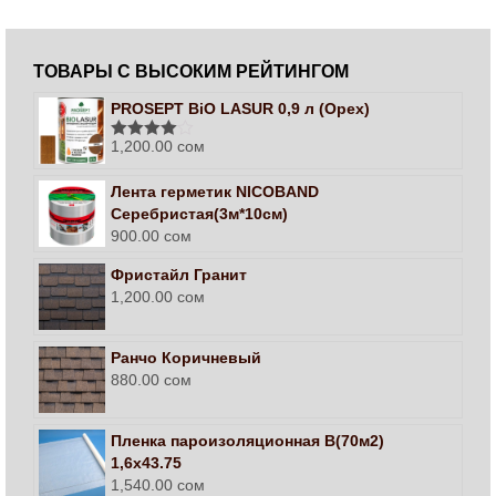
ТОВАРЫ С ВЫСОКИМ РЕЙТИНГОМ
PROSEPT BiO LASUR 0,9 л (Орех)
1,200.00
сом
Оценка
4.00
из 5
Лента герметик NICOBAND
Серебристая(3м*10см)
900.00
сом
Фристайл Гранит
1,200.00
сом
Ранчо Коричневый
880.00
сом
Пленка пароизоляционная В(70м2)
1,6х43.75
1,540.00
сом