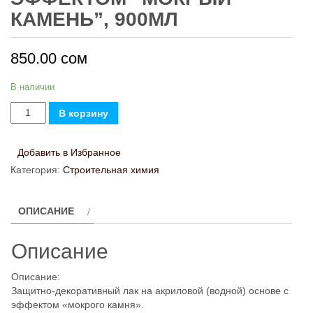
КАМЕНЬ”, 900МЛ
850.00
сом
В наличии
Количество
В корзину
товара
Лак
Добавить в Избранное
для
Категория:
Строительная химия
камня
с
ОПИСАНИЕ
эффектом
"мокрый
Описание
камень",
900мл
Описание:
Защитно-декоративный лак на акриловой (водной) основе с
эффектом «мокрого камня».