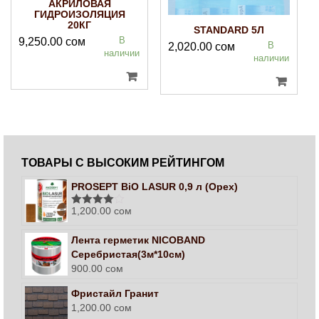
АКРИЛОВАЯ
ГИДРОИЗОЛЯЦИЯ
20КГ
STANDARD 5Л
В
9,250.00
сом
В
2,020.00
сом
наличии
наличии
ТОВАРЫ С ВЫСОКИМ РЕЙТИНГОМ
PROSEPT BiO LASUR 0,9 л (Орех)
1,200.00
сом
Оценка
4.00
из 5
Лента герметик NICOBAND
Серебристая(3м*10см)
900.00
сом
Фристайл Гранит
1,200.00
сом