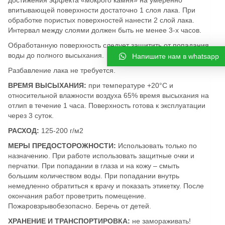
достижения эффекта «мокрого камня» на умеренно
впитывающей поверхности достаточно 1 слоя лака. При
обработке пористых поверхностей нанести 2 слой лака.
Интервал между слоями должен быть не менее 3-х часов.
Обработанную поверхность следует защитить от попадания
воды до полного высыхания.
Напишите нам в whatsapp
Разбавление лака не требуется.
ВРЕМЯ ВЫСЫХАНИЯ:
при температуре +20°С и
относительной влажности воздуха 65% время высыхания на
отлип в течение 1 часа. Поверхность готова к эксплуатации
через 3 суток.
РАСХОД:
125-200 г/м2
МЕРЫ ПРЕДОСТОРОЖНОСТИ:
Использовать только по
назначению. При работе использовать защитные очки и
перчатки. При попадании в глаза и на кожу – смыть
большим количеством воды. При попадании внутрь
немедленно обратиться к врачу и показать этикетку. После
окончания работ проветрить помещение.
Пожаровзрывобезопасно. Беречь от детей.
ХРАНЕНИЕ И ТРАНСПОРТИРОВКА:
не замораживать!