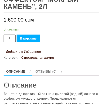
КАМЕНЬ”, 2Л
1,600.00
сом
В наличии
Количество
В корзину
товара
Лак
Добавить в Избранное
для
Категория:
Строительная химия
камня
с
ОПИСАНИЕ
ОТЗЫВЫ (0)
эффектом
"мокрый
Описание
камень",
2л
Защитно-декоративный лак на акриловой (водной) основе с
эффектом «мокрого камня». Предохраняет от
растрескивания и негативного воздействия влаги, пыли и