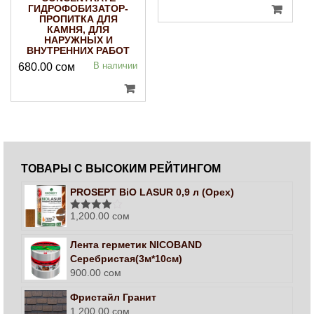
ГИДРОФОБИЗАТОР-
ПРОПИТКА ДЛЯ
КАМНЯ, ДЛЯ
НАРУЖНЫХ И
ВНУТРЕННИХ РАБОТ
В наличии
680.00
сом
ТОВАРЫ С ВЫСОКИМ РЕЙТИНГОМ
PROSEPT BiO LASUR 0,9 л (Орех)
1,200.00
сом
Оценка
4.00
из 5
Лента герметик NICOBAND
Серебристая(3м*10см)
900.00
сом
Фристайл Гранит
1,200.00
сом