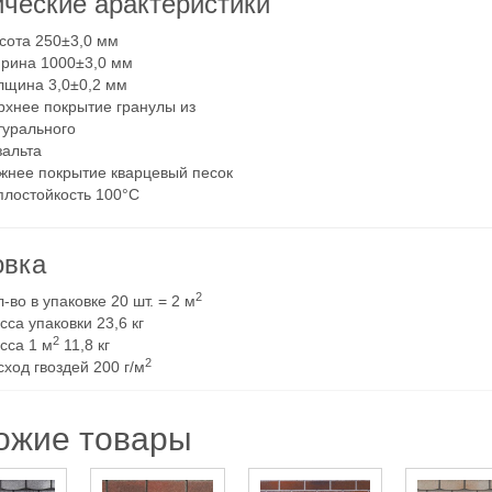
ические арактеристики
сота
250±3,0 мм
рина
1000±3,0 мм
лщина
3,0±0,2 мм
рхнее покрытие
гранулы из
турального
зальта
жнее покрытие
кварцевый песок
плостойкость
100°C
овка
2
л-во в упаковке
20 шт. = 2 м
сса упаковки
23,6 кг
2
сса 1 м
11,8 кг
2
сход гвоздей
200 г/м
ожие товары