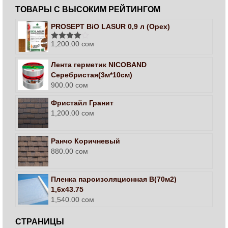
ТОВАРЫ С ВЫСОКИМ РЕЙТИНГОМ
PROSEPT BiO LASUR 0,9 л (Орех)
1,200.00
сом
Оценка
4.00
из 5
Лента герметик NICOBAND
Серебристая(3м*10см)
900.00
сом
Фристайл Гранит
1,200.00
сом
Ранчо Коричневый
880.00
сом
Пленка пароизоляционная В(70м2)
1,6х43.75
1,540.00
сом
СТРАНИЦЫ